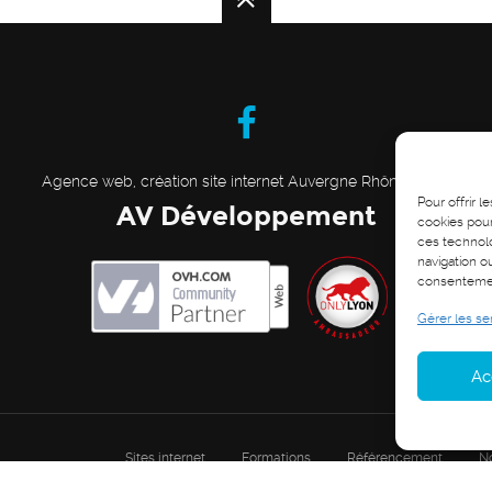
Agence web, création site internet Auvergne Rhône Alpes
Pour offrir 
AV Développement
cookies pour
ces technol
navigation ou
consentement
Gérer les se
Ac
Sites internet
Formations
Référencement
No