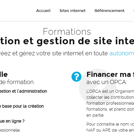
Accueil
Sites internet
Référencement
Formations
tion et gestion de site int
éez et gérez votre site internet en toute
autonomi
lle
Financer ma 
e formation
avec un OPCA
tion et l’administration
L’OPCA est un Organisme
collecter les contributio
formation professionnell
 base pour la création
formations. et prend do
en partie.
ue en ligne ?
Pour connaître le nom 
ssionnelle.
NAF ou APE de votre ent