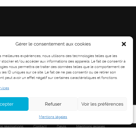
Gérer le consentement aux cookies
les meilleures expériences, nous utilisons des technologies telles que les
 stocker et/ou accéder aux informations des appareils. Le fait de consentir à
ogies nous permettra de traiter des données telles que le comportement de
 les ID uniques sur ce site. Le fait de ne pas consentir ou de retirer son
 peut avoir un effet négatif sur certaines caractéristiques et fonctions.
rvices
cepter
Refuser
Voir les préférences
Mentions légales
s réalisations
Contact
Devis
Mentions légales